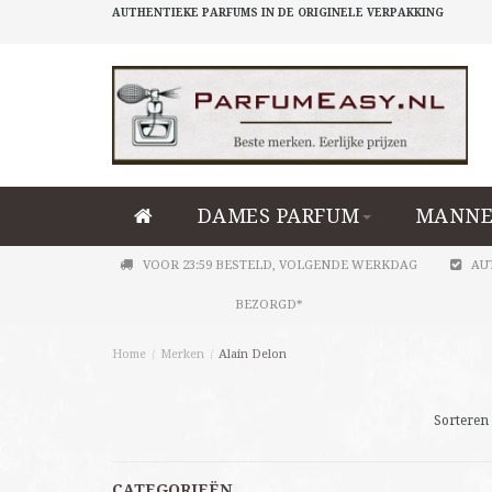
AUTHENTIEKE PARFUMS IN DE ORIGINELE VERPAKKING
DAMES PARFUM
MANNE
VOOR 23:59 BESTELD, VOLGENDE WERKDAG
AU
BEZORGD*
Home
/
Merken
/
Alain Delon
Sorteren 
CATEGORIEËN