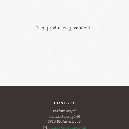
Geen producten gevonden!...
CONTACT
Parfumeasy.nl
Liendertseweg 146
3815 BK
Amersfoort
contact@parfumeasy.nl