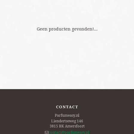
Geen producten gevonden!...
CONTACT
Parfumeasy.nl
Liendertseweg 146
3815 BK
Amersfoort
contact@parfumeasy.nl