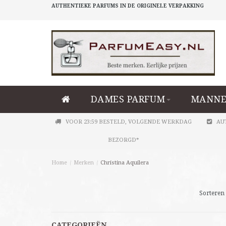
AUTHENTIEKE PARFUMS IN DE ORIGINELE VERPAKKING
DAMES PARFUM
MANNE
VOOR 23:59 BESTELD, VOLGENDE WERKDAG
AU
BEZORGD*
Home
/
Merken
/
Christina Aquilera
Sorteren 
CATEGORIEËN