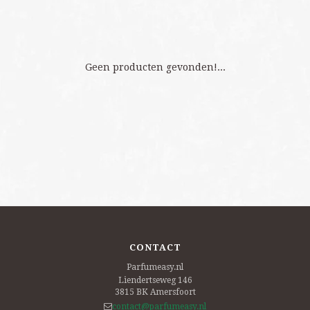
Geen producten gevonden!...
CONTACT
Parfumeasy.nl
Liendertseweg 146
3815 BK
Amersfoort
contact@parfumeasy.nl