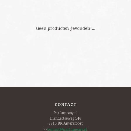
Geen producten gevonden!...
CONTACT
Parfumeasy.nl
Liendertseweg 146
3815 BK
Amersfoort
contact@parfumeasy.nl