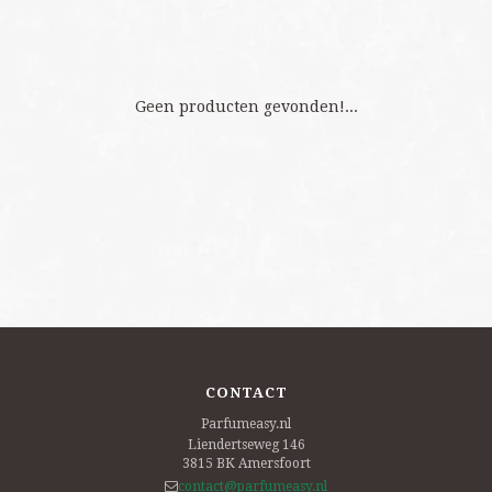
Geen producten gevonden!...
CONTACT
Parfumeasy.nl
Liendertseweg 146
3815 BK
Amersfoort
contact@parfumeasy.nl