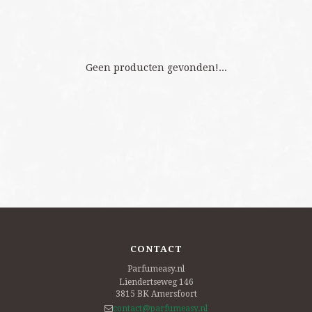
Geen producten gevonden!...
CONTACT
Parfumeasy.nl
Liendertseweg 146
3815 BK
Amersfoort
contact@parfumeasy.nl