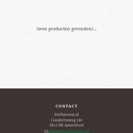
Geen producten gevonden!...
CONTACT
Parfumeasy.nl
Liendertseweg 146
3815 BK
Amersfoort
contact@parfumeasy.nl