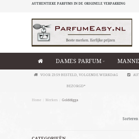
AUTHENTIEKE PARFUMS IN DE ORIGINELE VERPAKKING
DAMES PARFUM
MANNE
VOOR 23:59 BESTELD, VOLGENDE WERKDAG
AU
BEZORGD*
Home
/
Merken
/
Golddigga
Sorteren 
CATEGORIEËN