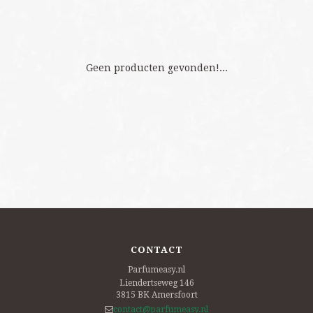
Geen producten gevonden!...
CONTACT
Parfumeasy.nl
Liendertseweg 146
3815 BK
Amersfoort
contact@parfumeasy.nl