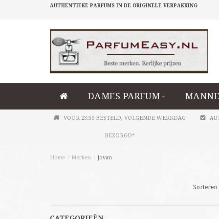
AUTHENTIEKE PARFUMS IN DE ORIGINELE VERPAKKING
DAMES PARFUM
MANNE
VOOR 23:59 BESTELD, VOLGENDE WERKDAG
AU
BEZORGD*
Home
/
Merken
/
Jovan
Sorteren 
CATEGORIEËN