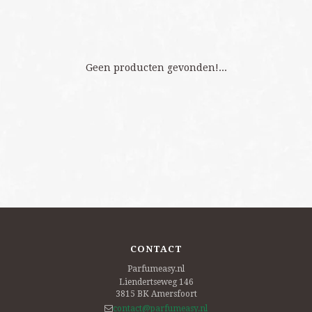
Geen producten gevonden!...
CONTACT
Parfumeasy.nl
Liendertseweg 146
3815 BK
Amersfoort
contact@parfumeasy.nl