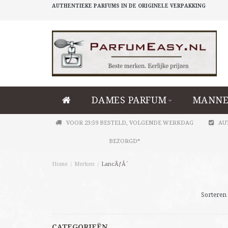
AUTHENTIEKE PARFUMS IN DE ORIGINELE VERPAKKING
DAMES PARFUM
MANNE
VOOR 23:59 BESTELD, VOLGENDE WERKDAG
AU
BEZORGD*
Home
/
Merken
/
LancÃƒÂ´
Sorteren 
CATEGORIEËN