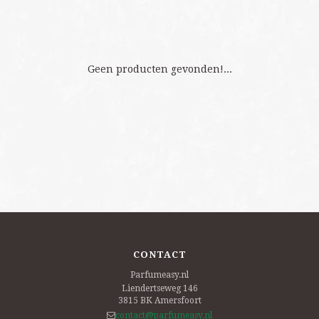
Geen producten gevonden!...
CONTACT
Parfumeasy.nl
Liendertseweg 146
3815 BK
Amersfoort
contact@parfumeasy.nl