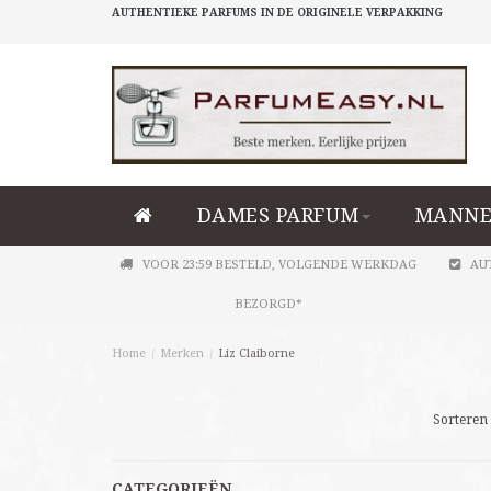
AUTHENTIEKE PARFUMS IN DE ORIGINELE VERPAKKING
DAMES PARFUM
MANNE
VOOR 23:59 BESTELD, VOLGENDE WERKDAG
AU
BEZORGD*
Home
/
Merken
/
Liz Claiborne
Sorteren 
CATEGORIEËN