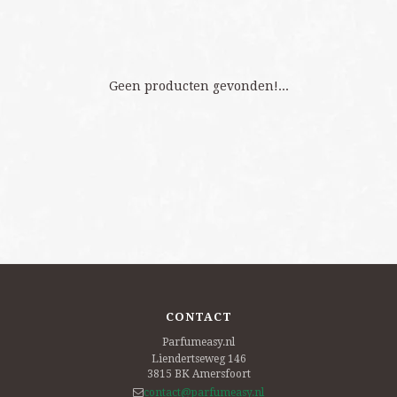
Geen producten gevonden!...
CONTACT
Parfumeasy.nl
Liendertseweg 146
3815 BK
Amersfoort
contact@parfumeasy.nl