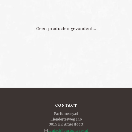
Geen producten gevonden!...
CONTACT
Parfumeasy.nl
Liendertseweg 146
3815 BK
Amersfoort
contact@parfumeasy.nl