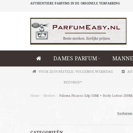
AUTHENTIEKE PARFUMS IN DE ORIGINELE VERPAKKING
DAMES PARFUM
MANNE
VOOR 23:59 BESTELD, VOLGENDE WERKDAG
AU
BEZORGD*
Home
/
Merken
/
Paloma Picasso Edp 50Ml + Body Lotion 200Ml 
Sorteren 
CATEGORIEËN