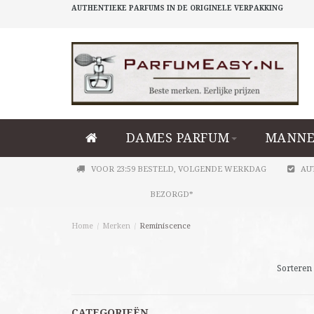
AUTHENTIEKE PARFUMS IN DE ORIGINELE VERPAKKING
DAMES PARFUM
MANNE
VOOR 23:59 BESTELD, VOLGENDE WERKDAG
AU
BEZORGD*
Home
/
Merken
/
Reminiscence
Sorteren 
CATEGORIEËN