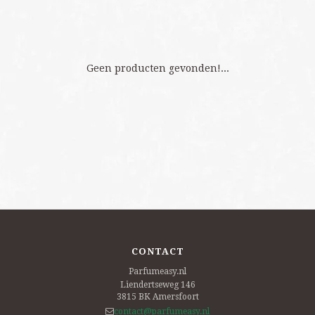
Geen producten gevonden!...
CONTACT
Parfumeasy.nl
Liendertseweg 146
3815 BK
Amersfoort
contact@parfumeasy.nl