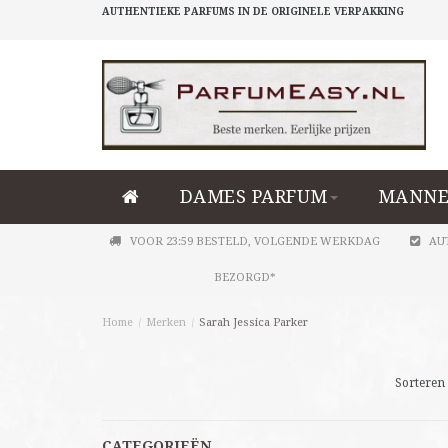
AUTHENTIEKE PARFUMS IN DE ORIGINELE VERPAKKING
DAMES PARFUM
MANNE
VOOR 23:59 BESTELD, VOLGENDE WERKDAG
AU
BEZORGD*
Home
/
Merken
/
Sarah Jessica Parker
Sorteren 
CATEGORIEËN