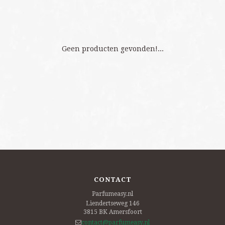
Geen producten gevonden!...
CONTACT
Parfumeasy.nl
Liendertseweg 146
3815 BK
Amersfoort
contact@parfumeasy.nl