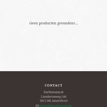
Geen producten gevonden!...
CONTACT
Parfumeasy.nl
Liendertseweg 146
3815 BK
Amersfoort
contact@parfumeasy.nl