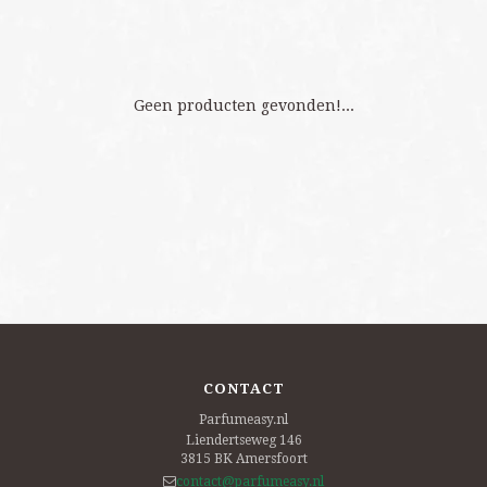
Geen producten gevonden!...
CONTACT
Parfumeasy.nl
Liendertseweg 146
3815 BK
Amersfoort
contact@parfumeasy.nl