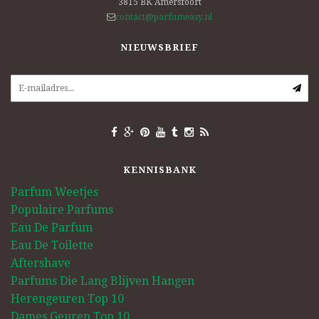
3815 BK
Amersfoort
contact@parfumeasy.nl
NIEUWSBRIEF
KENNISBANK
Parfum Weetjes
Populaire Parfums
Eau De Parfum
Eau De Toilette
Aftershave
Parfums Die Lang Blijven Hangen
Herengeuren Top 10
Dames Geuren Top 10