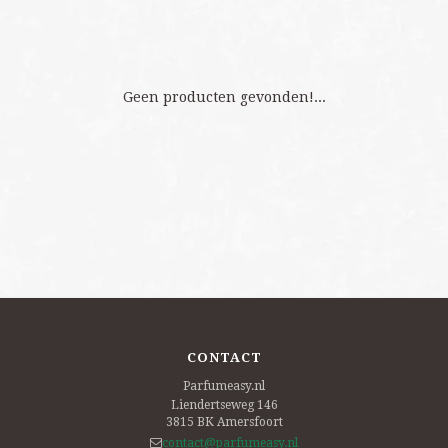
Geen producten gevonden!...
CONTACT
Parfumeasy.nl
Liendertseweg 146
3815 BK
Amersfoort
contact@parfumeasy.nl