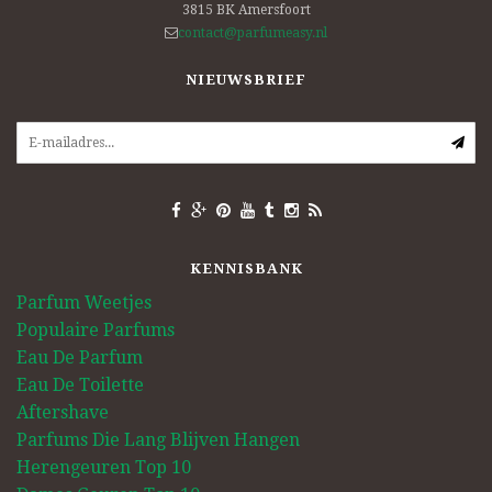
3815 BK
Amersfoort
contact@parfumeasy.nl
NIEUWSBRIEF
KENNISBANK
Parfum Weetjes
Populaire Parfums
Eau De Parfum
Eau De Toilette
Aftershave
Parfums Die Lang Blijven Hangen
Herengeuren Top 10