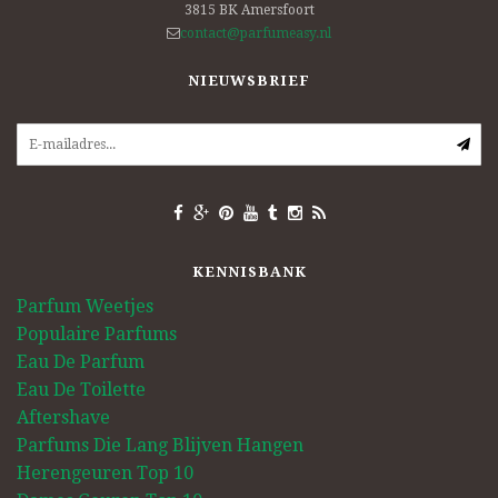
3815 BK
Amersfoort
contact@parfumeasy.nl
NIEUWSBRIEF
KENNISBANK
Parfum Weetjes
Populaire Parfums
Eau De Parfum
Eau De Toilette
Aftershave
Parfums Die Lang Blijven Hangen
Herengeuren Top 10