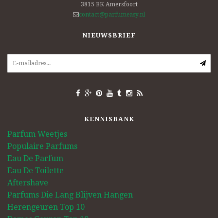
3815 BK
Amersfoort
contact@parfumeasy.nl
NIEUWSBRIEF
KENNISBANK
Parfum Weetjes
Populaire Parfums
Eau De Parfum
Eau De Toilette
Aftershave
Parfums Die Lang Blijven Hangen
Herengeuren Top 10