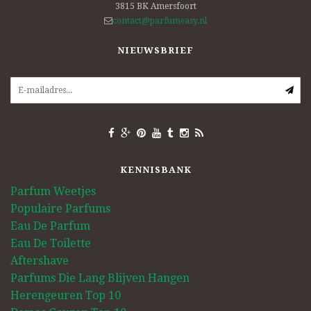
3815 BK
Amersfoort
contact@parfumeasy.nl
NIEUWSBRIEF
KENNISBANK
Parfum Weetjes
Populaire Parfums
Eau De Parfum
Eau De Toilette
Aftershave
Parfums Die Lang Blijven Hangen
Herengeuren Top 10