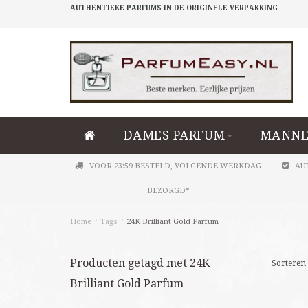
AUTHENTIEKE PARFUMS IN DE ORIGINELE VERPAKKING
DAMES PARFUM
MANNE
VOOR 23:59 BESTELD, VOLGENDE WERKDAG
AU
BEZORGD*
Home
/
Tags
/
24K Brilliant Gold Parfum
Producten getagd met 24K
Sorteren 
Brilliant Gold Parfum