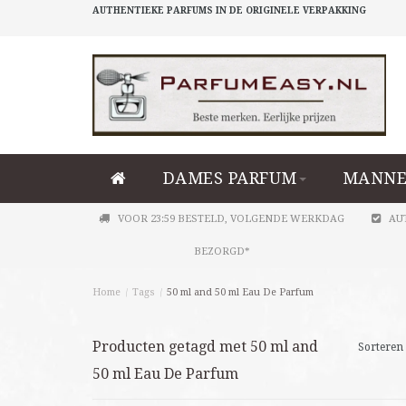
AUTHENTIEKE PARFUMS IN DE ORIGINELE VERPAKKING
DAMES PARFUM
MANNE
VOOR 23:59 BESTELD, VOLGENDE WERKDAG
AU
BEZORGD*
Home
/
Tags
/
50 ml and 50 ml Eau De Parfum
Producten getagd met 50 ml and
Sorteren 
50 ml Eau De Parfum