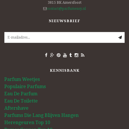
3815 BK
Amersfoort
contact@parfumeasy.nl
NIEUWSBRIEF
KENNISBANK
Parfum Weetjes
Populaire Parfums
Eau De Parfum
Eau De Toilette
Aftershave
Parfums Die Lang Blijven Hangen
Herengeuren Top 10