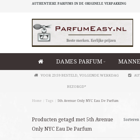
AUTHENTIEKE PARFUMS IN DE ORIGINELE VERPAKKING
DAMES PARFUM
MANNE
VOOR 23:59 BESTELD, VOLGENDE WERKDAG
AU
BEZORGD*
Home
/
Tags
/
5th Avenue Only NYC Eau De Parfum
Producten getagd met 5th Avenue
Sorteren 
Only NYC Eau De Parfum