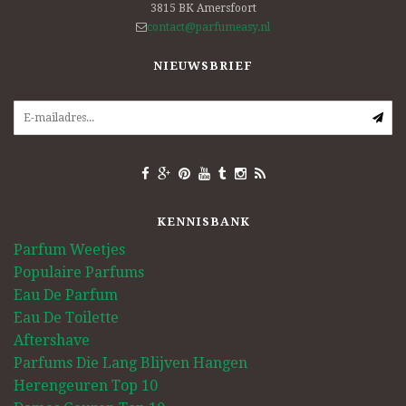
3815 BK
Amersfoort
contact@parfumeasy.nl
NIEUWSBRIEF
KENNISBANK
Parfum Weetjes
Populaire Parfums
Eau De Parfum
Eau De Toilette
Aftershave
Parfums Die Lang Blijven Hangen
Herengeuren Top 10