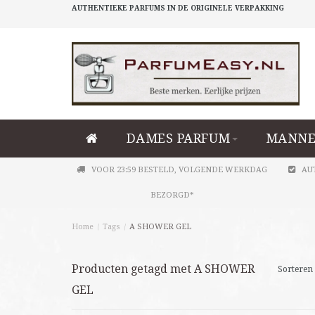
AUTHENTIEKE PARFUMS IN DE ORIGINELE VERPAKKING
DAMES PARFUM
MANNE
VOOR 23:59 BESTELD, VOLGENDE WERKDAG
AU
BEZORGD*
Home
/
Tags
/
A SHOWER GEL
Producten getagd met A SHOWER
Sorteren 
GEL