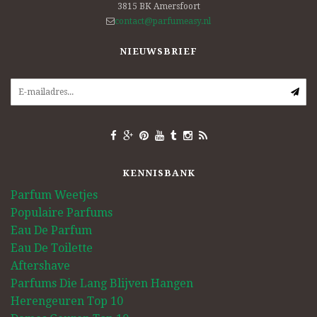
3815 BK
Amersfoort
contact@parfumeasy.nl
NIEUWSBRIEF
KENNISBANK
Parfum Weetjes
Populaire Parfums
Eau De Parfum
Eau De Toilette
Aftershave
Parfums Die Lang Blijven Hangen
Herengeuren Top 10