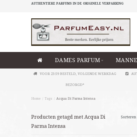
AUTHENTIEKE PARFUMS IN DE ORIGINELE VERPAKKING
DAMES PARFUM
MANNE
VOOR 23:59 BESTELD, VOLGENDE WERKDAG
AU
BEZORGD*
Home
/
Tags
/
Acqua Di Parma Intensa
Producten getagd met Acqua Di
Sorteren 
Parma Intensa