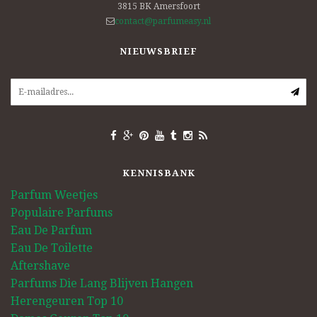
3815 BK
Amersfoort
contact@parfumeasy.nl
NIEUWSBRIEF
KENNISBANK
Parfum Weetjes
Populaire Parfums
Eau De Parfum
Eau De Toilette
Aftershave
Parfums Die Lang Blijven Hangen
Herengeuren Top 10