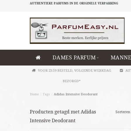
AUTHENTIEKE PARFUMS IN DE ORIGINELE VERPAKKING
DAMES PARFUM
MANNE
VOOR 23:59 BESTELD, VOLGENDE WERKDAG
AU
BEZORGD*
Home
/
Tags
/
Adidas Intensive Deodorant
Producten getagd met Adidas
Sorteren 
Intensive Deodorant