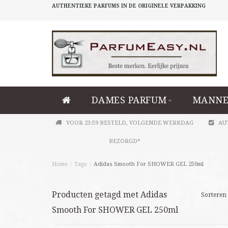
AUTHENTIEKE PARFUMS IN DE ORIGINELE VERPAKKING
DAMES PARFUM
MANNE
VOOR 23:59 BESTELD, VOLGENDE WERKDAG
AU
BEZORGD*
Home
/
Tags
/
Adidas Smooth For SHOWER GEL 250ml
Producten getagd met Adidas
Sorteren 
Smooth For SHOWER GEL 250ml