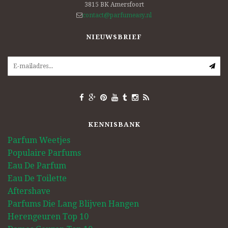
3815 BK
Amersfoort
contact@parfumeasy.nl
NIEUWSBRIEF
KENNISBANK
Parfum Weetjes
Populaire Parfums
Eau De Parfum
Eau De Toilette
Aftershave
Parfums Die Lang Blijven Hangen
Herengeuren Top 10