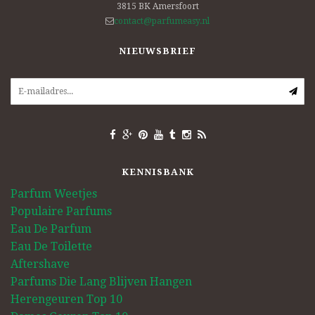
3815 BK
Amersfoort
contact@parfumeasy.nl
NIEUWSBRIEF
KENNISBANK
Parfum Weetjes
Populaire Parfums
Eau De Parfum
Eau De Toilette
Aftershave
Parfums Die Lang Blijven Hangen
Herengeuren Top 10