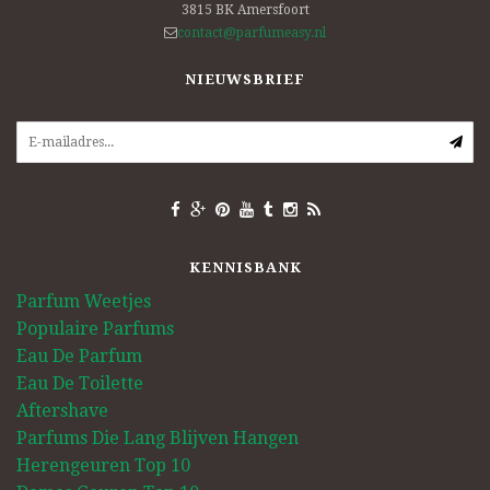
3815 BK
Amersfoort
contact@parfumeasy.nl
NIEUWSBRIEF
KENNISBANK
Parfum Weetjes
Populaire Parfums
Eau De Parfum
Eau De Toilette
Aftershave
Parfums Die Lang Blijven Hangen
Herengeuren Top 10