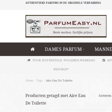
AUTHENTIEKE PARFUMS IN DE ORIGINELE VERPAKKING
DAMES PARFUM
MANNE
VOOR 23:59 BESTELD, VOLGENDE WERKDAG
AU
BEZORGD*
Home
/
Tags
/
Aire Eau De Toilette
Producten getagd met Aire Eau
Sorteren 
De Toilette