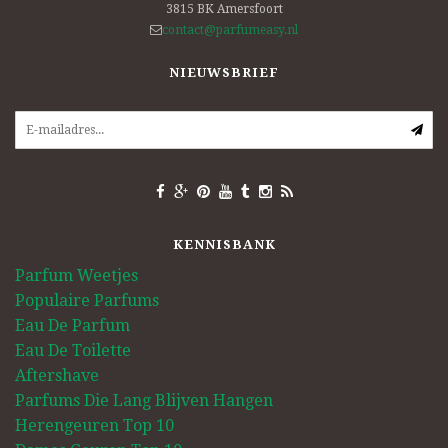
3815 BK
Amersfoort
contact@parfumeasy.nl
NIEUWSBRIEF
KENNISBANK
Parfum Weetjes
Populaire Parfums
Eau De Parfum
Eau De Toilette
Aftershave
Parfums Die Lang Blijven Hangen
Herengeuren Top 10