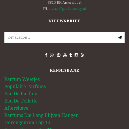
3815 BK
Amersfoort
contact@parfumeasy.nl
NIEUWSBRIEF
KENNISBANK
Parfum Weetjes
Populaire Parfums
Eau De Parfum
Eau De Toilette
Aftershave
Parfums Die Lang Blijven Hangen
Herengeuren Top 10