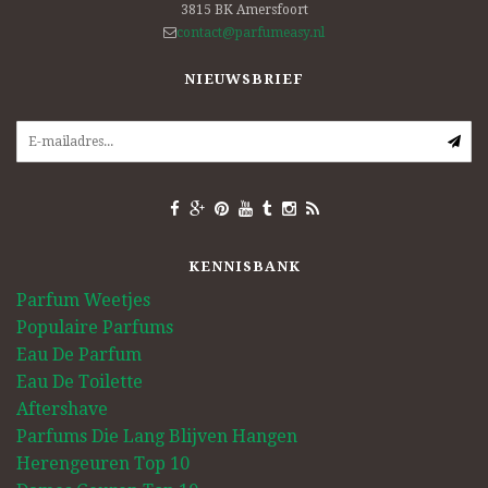
3815 BK
Amersfoort
contact@parfumeasy.nl
NIEUWSBRIEF
KENNISBANK
Parfum Weetjes
Populaire Parfums
Eau De Parfum
Eau De Toilette
Aftershave
Parfums Die Lang Blijven Hangen
Herengeuren Top 10